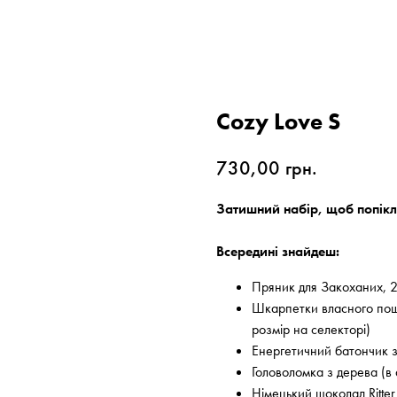
Cozy Love S
730,00
грн.
Затишний набір, щоб попікл
Всередині знайдеш:
Пряник для Закоханих, 2
Шкарпетки власного пош
розмір на селекторі)
Енергетичний батончик з ф
Головоломка з дерева (в 
Німецький шоколад Ritter 