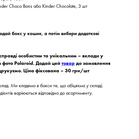
nder Choco Bons aбо Kinder Chocolate, 3 шт
дай бокс у кошик, а потім вибери додаткові
правді особистим та унікальним – вклади у
з фото Polaroid. Додай цей
товар
до замовлення
друкуємо. Ціна фіксована – 30 грн/шт
ад. Ми кладемо в бокси те, що обіцяємо у складі,
едієнтів варіюються відповідно до асортименту.