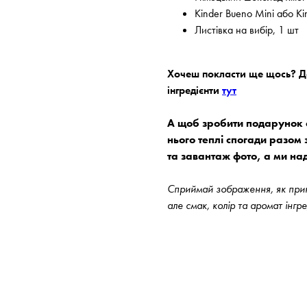
Kinder Bueno Mini або Ki
Листівка на вибір, 1 шт
Хочеш покласти ще щось? До
інгредієнти
тут
А щоб зробити подарунок с
нього теплі спогади разом 
та завантаж фото, а ми на
Сприймай зображення, як прикл
але смак, колір та аромат інгр