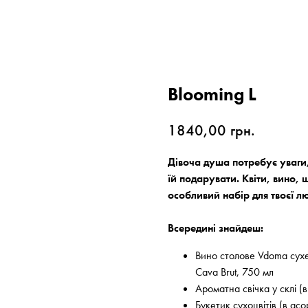
Blooming L
1840,00
грн.
Дівоча душа потребує уваги,
їй подарувати. Квіти, вино,
особливий набір для твоєї л
Всередині знайдеш:
Вино столове Vdoma сухе
Cava Brut, 750 мл
Ароматна свічка у склі (
Букетик сухоцвітів (в асо