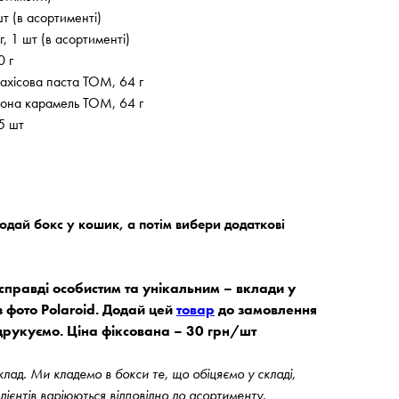
шт (в асортименті)
, 1 шт (в асортименті)
0 г
ахісова паста ТОМ, 64 г
лона карамель ТОМ, 64 г
5 шт
дай бокс у кошик, а потім вибери додаткові
правді особистим та унікальним – вклади у
з фото Polaroid. Додай цей
товар
до замовлення
друкуємо. Ціна фіксована – 30 грн/шт
ад. Ми кладемо в бокси те, що обіцяємо у складі,
едієнтів варіюються відповідно до асортименту.