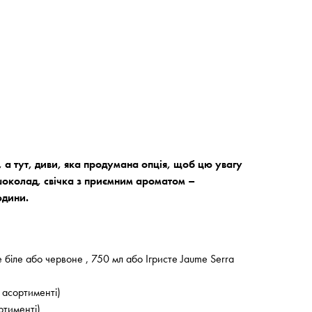
 а тут, диви, яка продумана опція, щоб цю увагу
 шоколад, свічка з приємним ароматом –
юдини.
 біле або червоне , 750 мл або Ігристе Jaume Serra
в асортименті)
ртименті)