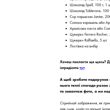
Шоколад Spell, 100 г, 1 
Шоколад Toblerone, 100 г
Сир пармезан Jantar, 20
Солона карамель або Ар
Арахісова паста або Со
Цукерки Ferrero Rocher, 
Цукерки Raffaello, 5 шт
Листівка на вибір
Хочеш покласти ще щось? До
інгредієнти
тут
А щоб зробити подарунок с
нього теплі спогади разом 
та завантаж фото, а ми на
Сприймай зображення, як прикл
але смак, колір та аромат інгр