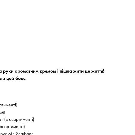
 руки ароматним кремом і пішла жити це життя!
ли цей бокс.
ртименті)
 мл
шт (в асортименті)
 асортименті)
рук Mr. Scrubber