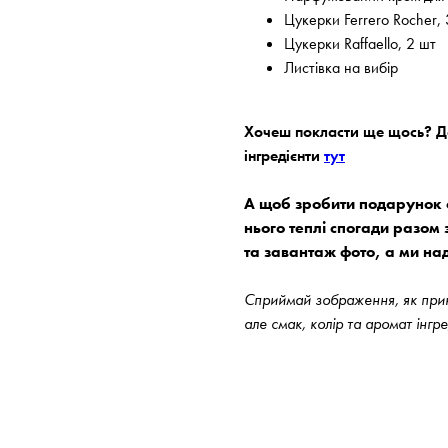
Цукерки Ferrero Rocher, 
Цукерки Raffaello, 2 шт
Листівка на вибір
Хочеш покласти ще щось? До
інгредієнти
тут
А щоб зробити подарунок с
нього теплі спогади разом 
та завантаж фото, а ми на
Сприймай зображення, як прикл
але смак, колір та аромат інгр