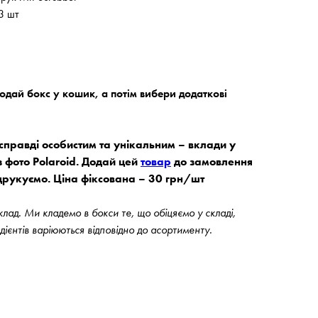
3 шт
дай бокс у кошик, а потім вибери додаткові
правді особистим та унікальним – вклади у
з фото Polaroid. Додай цей
товар
до замовлення
друкуємо. Ціна фіксована – 30 грн/шт
ад. Ми кладемо в бокси те, що обіцяємо у складі,
едієнтів варіюються відповідно до асортименту.