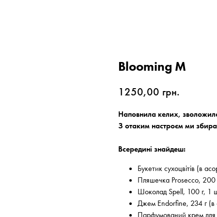
Blooming M
1250,00
грн.
Наповнила келих, зволожила
З отаким настроєм ми збира
Всередині знайдеш:
Букетик сухоцвітів (в асо
Пляшечка Prosecco, 200
Шоколад Spell, 100 г, 1 
Джем Endorfine, 234 г (в
Парфумований крем для 