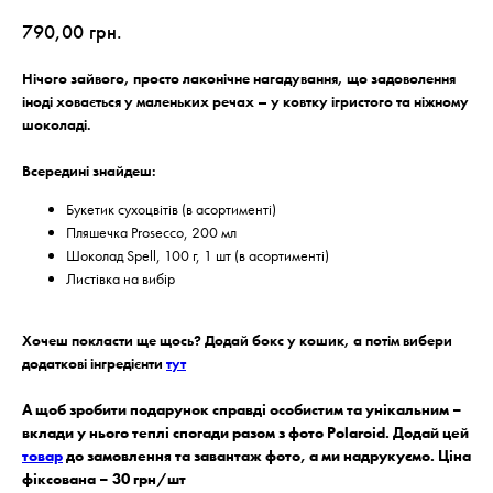
790,00
грн.
Нічого зайвого, просто лаконічне нагадування, що задоволення
іноді ховається у маленьких речах – у ковтку ігристого та ніжному
шоколаді.
Всередині знайдеш:
Букетик сухоцвітів (в асортименті)
Пляшечка Prosecco, 200 мл
Шоколад Spell, 100 г, 1 шт (в асортименті)
Листівка на вибір
Хочеш покласти ще щось? Додай бокс у кошик, а потім вибери
додаткові інгредієнти
тут
А щоб зробити подарунок справді особистим та унікальним –
вклади у нього теплі спогади разом з фото Polaroid. Додай цей
товар
до замовлення та завантаж фото, а ми надрукуємо. Ціна
фіксована – 30 грн/шт