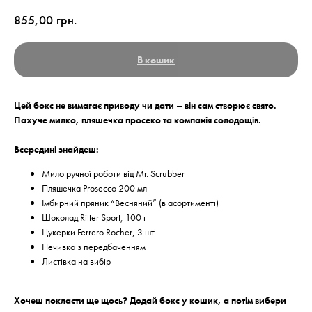
855,00
грн.
В кошик
Цей бокс не вимагає приводу чи дати – він сам створює свято.
Пахуче милко, пляшечка просеко та компанія солодощів.
Всередині знайдеш:
Мило ручної роботи від Mr. Scrubber
Пляшечка Prosecco 200 мл
Імбирний пряник “Весняний” (в асортименті)
Шоколад Ritter Sport, 100 г
Цукерки Ferrero Rocher, 3 шт
Печивко з передбаченням
Листівка на вибір
Хочеш покласти ще щось? Додай бокс у кошик, а потім вибери