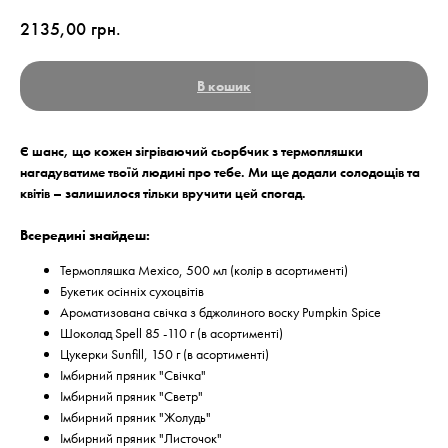
2135,00
грн.
В кошик
Є шанс, що кожен зігріваючий сьорбчик з термопляшки
нагадуватиме твоїй людині про тебе. Ми ще додали солодощів та
квітів – залишилося тільки вручити цей спогад.
Всередині знайдеш:
Термопляшка Mexico, 500 мл (колір в асортименті)
Букетик осінніх сухоцвітів
Ароматизована свічка з бджолиного воску Pumpkin Spice
Шоколад Spell 85 -110 г (в асортименті)
Цукерки Sunfill, 150 г (в асортименті)
Імбирний пряник "Свічка"
Імбирний пряник "Светр"
Імбирний пряник "Жолудь"
Імбирний пряник "Листочок"