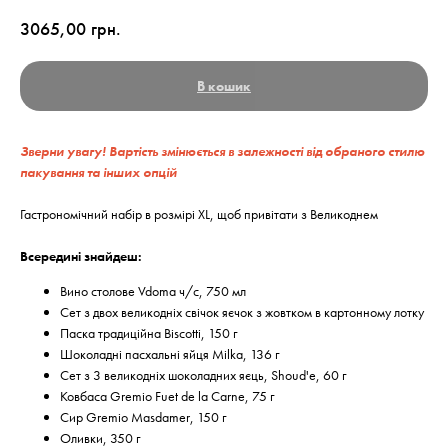
3065,00
грн.
В кошик
Зверни увагу! Вартість змінюється в залежності від обраного стилю
пакування та інших опцій
Гастрономічний набір в розмірі XL, щоб привітати з Великоднем
Всередині знайдеш:
Вино столове Vdoma ч/с, 750 мл
Сет з двох великодніх свічок яєчок з жовтком в картонному лотку
Паска традиційна Biscotti, 150 г
Шоколадні пасхальні яйця Milka, 136 г
Сет з 3 великодніх шоколадних яєць, Shoud'e, 60 г
Ковбаса Gremio Fuet de la Carne, 75 г
Сир Gremio Masdamer, 150 г
Оливки, 350 г