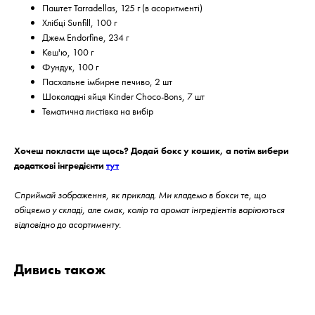
Паштет Tarradellas, 125 г (в асоритменті)
Хлібці Sunfill, 100 г
Джем Endorfine, 234 г
Кеш'ю, 100 г
Фундук, 100 г
Пасхальне імбирне печиво, 2 шт
Шоколадні яйця Kinder Choco-Bons, 7 шт
Тематична листівка на вибір
Хочеш покласти ще щось? Додай бокс у кошик, а потім вибери
додаткові інгредієнти
тут
Сприймай зображення, як приклад. Ми кладемо в бокси те, що
обіцяємо у складі, але смак, колір та аромат інгредієнтів варіюються
відповідно до асортименту.
Дивись також