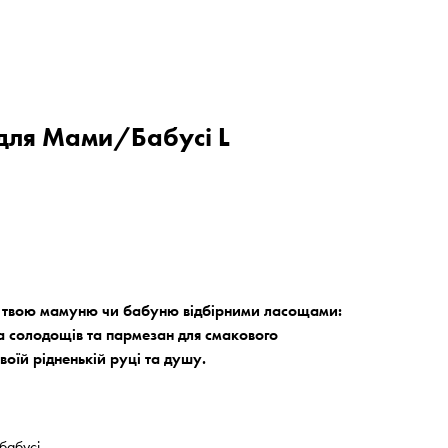
для Мами/Бабусі L
 твою мамуню чи бабуню відбірними ласощами:
а солодощів та пармезан для смакового
твоїй рідненькій руці та душу.
бабусі