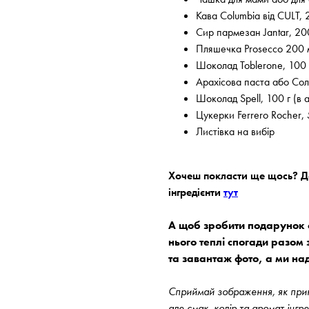
Кава Columbia від CULT, 
Сир пармезан Jantar, 20
Пляшечка Prosecco 200 
Шоколад Toblerone, 100 
Арахісова паста або Сол
Шоколад Spell, 100 г (в 
Цукерки Ferrero Rocher, 
Листівка на вибір
Хочеш покласти ще щось? До
інгредієнти
тут
А щоб зробити подарунок с
нього теплі спогади разом 
та завантаж фото, а ми на
Сприймай зображення, як прикл
але смак, колір та аромат інгр