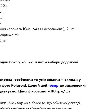
250 г
0 г
мл
г
она карамель TOM, 64 г (в асортименті), 2 шт
асортименті)
5 шт
дай бокс у кошик, а потім вибери додаткові
правді особистим та унікальним – вклади у
з фото Polaroid. Додай цей
товар
до замовлення
друкуємо. Ціна фіксована – 30 грн/шт
ад. Ми кладемо в бокси те, що обіцяємо у складі,
едієнтів варіюються відповідно до асортименту.