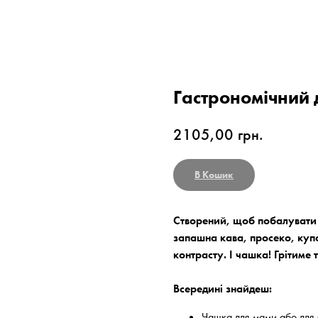
Гастрономічний 
2105,00
грн.
В Кошик
Створений, щоб побалувати
запашна кава, просеко, куп
контрасту. І чашка! Грітиме 
Всередині знайдеш:
Чашка для мами або для 