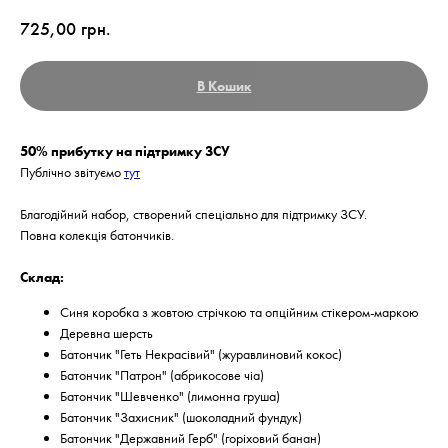
725,00
грн.
В Кошик
50% прибутку на підтримку ЗСУ
Публічно звітуємо
тут
Благодійний набор, створений спеціально для підтримку ЗСУ.
Повна колекція батончиків.
Склад:
Синя коробка з жовтою стрічкою та опційним стікером-маркою
Деревна шерсть
Батончик "Геть Некрасівий" (журавлиновий кокос)
Батончик "Патрон" (абрикосове чіа)
Батончик "Шевченко" (лимонна груша)
Батончик "Захисник" (шоколадний фундук)
Батончик "Державний Герб" (горіховий банан)