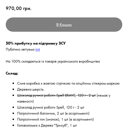
970,00
грн.
В Кошик
50% прибутку на підтримку ЗСУ
Публічно звітуємо
тут
На 100% складається із товарів українського виробнцитва
Склад:
Синя коробка з жовтою стрічкою та опційним стікером-маркою
Деревна шерсть
Шоколад ручної роботи Spell BRAVE, 120 г - 2 шт
(немає у
наявності)
Шоколад ручної роботи Spell, 120 г - 2 шт
Патріотичний батончик, 2 шт (в асортименті)
Патріотичний пін (значок), 1 шт (в асортименті)
Головоломка з Дерева "Тризуб", 1 шт