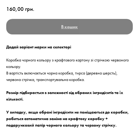
160,00
грн.
В кошик
Додай варіант марки на селекторі
Коробка чорного кольору з крафтового картону зі стрічкою червоного
кольору.
В вартість включається чорна коробка, тирса (деревна шерсть),
червона стрічка, транспортувальна коробка.
Розмір підбирається в залежності від обраних інгредієнтів та їх
кількості.
У випадку, якщо обрані інгредієнти не поміщаються до коробки,
робиться автоматична заміна на крафтову коробку +
подарунковий папір чорного кольору та червону стрічку.