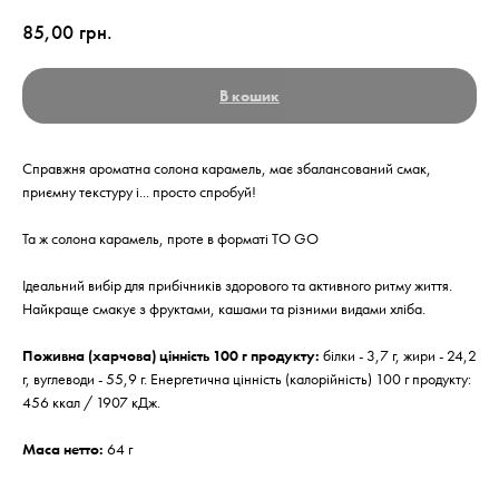
85,00
грн.
В кошик
Справжня ароматна солона карамель, має збалансований смак,
приємну текстуру і... просто спробуй!
Та ж солона карамель, проте в форматі TO GO
Ідеальний вибір для прибічників здорового та активного ритму життя.
Найкраще смакує з фруктами, кашами та різними видами хліба.
Поживна (харчова) цінність 100 г продукту:
білки - 3,7 г, жири - 24,2
г, вуглеводи - 55,9 г. Енергетична цінність (калорійність) 100 г продукту:
456 ккал / 1907 кДж.
Маса нетто:
64 г