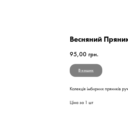
Весняний Пряни
95,00
грн.
В кошик
Колекція імбирних пряників ру
Ціна за 1 шт