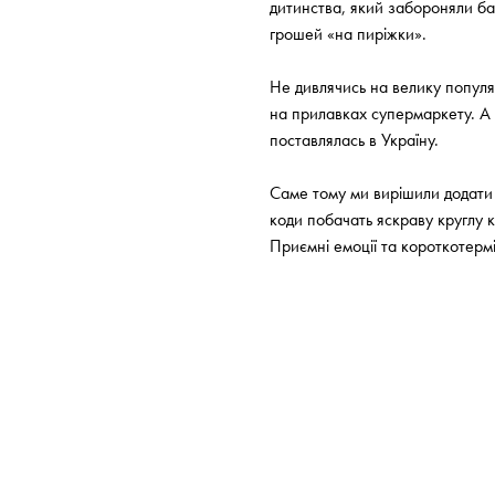
дитинства, який забороняли ба
грошей «на пиріжки».
Не дивлячись на велику популяр
на прилавках супермаркету. А с
поставлялась в Україну.
Саме тому ми вирішили додати 
коди побачать яскраву круглу 
Приємні емоції та короткотермі