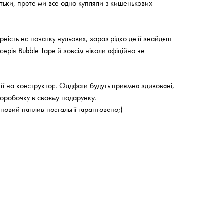
тьки, проте ми все одно купляли з кишенькових
ність на початку нульових, зараз рідко де її знайдеш
ерія Bubble Tape й зовсім ніколи офіційно не
її на конструктор. Олдфаги будуть приємно здивовані,
коробочку в своєму подарунку.
новий наплив ностальгії гарантовано;)