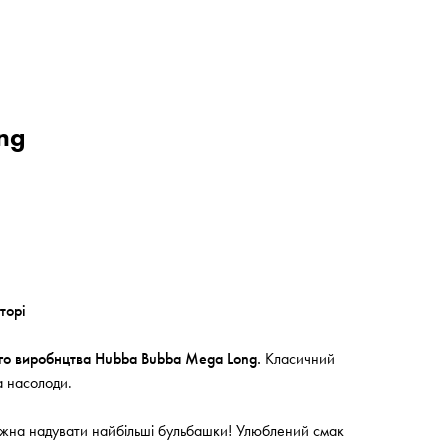
ng
торі
го виробнцтва Hubba Bubba Mega Long.
Класичний
а насолоди.
ожна надувати найбільші бульбашки! Улюблений смак