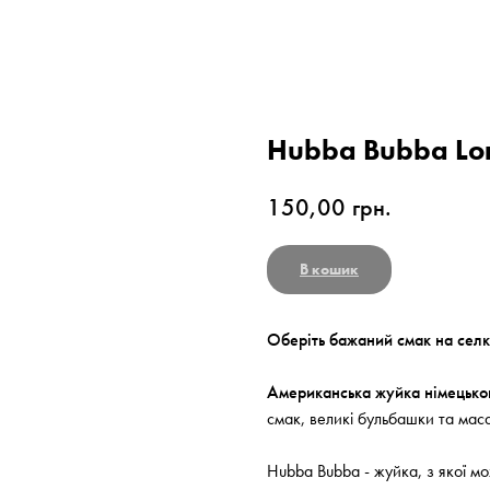
Hubba Bubba Lo
150,00
грн.
В кошик
Оберіть бажаний смак на селк
Американська жуйка німецько
смак, великі бульбашки та мас
Hubba Bubba - жуйка, з якої м