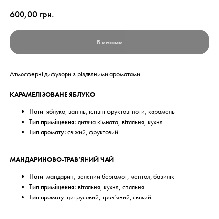
600,00
грн.
В кошик
Атмосферні дифузори з різдвяними ароматами
КАРАМЕЛІЗОВАНЕ ЯБЛУКО
Ноти:
яблуко, ваніль, їстівні фруктові ноти, карамель
Тип приміщення:
дитяча кімната, вітальня, кухня
Тип аромату:
свіжий, фруктовий
МАНДАРИНОВО-ТРАВ’ЯНИЙ ЧАЙ
Ноти:
мандарин, зелений бергамот, ментол, базилік
Тип приміщення:
вітальня, кухня, спальня
Тип аромату
: цитрусовий, трав’яний, свіжий