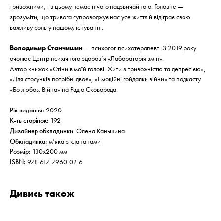
тривожними, і в цьому немає нічого надзвичайного. Головне —
зрозуміти, що тривога супроводжує нас усе життя й відіграє свою
важливу роль у нашому існуванні.
Володимир Станчишин
— психолог-психотерапевт. З 2019 року
очолює Центр психічного здоров’я «Лабораторія змін».
Автор книжок «Стіни в моїй голові. Жити з тривожністю та депресією»,
«Для стосунків потрібні двоє», «Емоційні гойдалки війни» та подкасту
«Бо любов. Війна» на Радіо Сковорода.
Рік видання:
2020
К-ть сторінок:
192
Дизайнер обкладинки:
Олена Каньшина
Обкладинка:
м’яка з клапанами
Розмір:
130х200 мм
ISBN:
978-617-7960-02-6
Дивись також