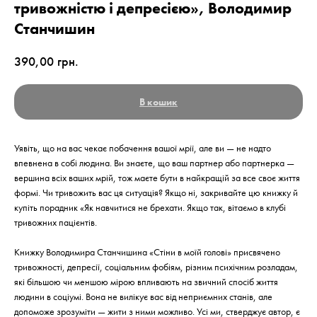
тривожністю і депресією», Володимир
Станчишин
390,00
грн.
В кошик
Уявіть, що на вас чекає побачення вашої мрії, але ви — не надто
впевнена в собі людина. Ви знаєте, що ваш партнер або партнерка —
вершина всіх ваших мрій, тож маєте бути в найкращій за все своє життя
формі. Чи тривожить вас ця ситуація? Якщо ні, закривайте цю книжку й
купіть порадник «Як навчитися не брехати. Якщо так, вітаємо в клубі
тривожних пацієнтів.
Книжку Володимира Станчишина «Стіни в моїй голові» присвячено
тривожності, депресії, соціальним фобіям, різним психічним розладам,
які більшою чи меншою мірою впливають на звичний спосіб життя
людини в соціумі. Вона не вилікує вас від неприємних станів, але
допоможе зрозуміти — жити з ними можливо. Усі ми, стверджує автор, є