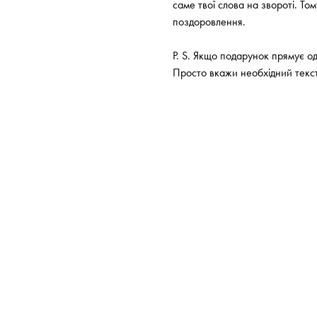
саме твої слова на звороті. То
поздоровлення.
P. S. Якщо подарунок прямує од
Просто вкажи необхідний текст