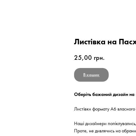
Листівка на Пас
25,00
грн.
В кошик
Оберіть бажаний дизайн на 
Листівки формату А6 власного
Наші дизайнери попіклувались,
Проте, не дивлячись на обран