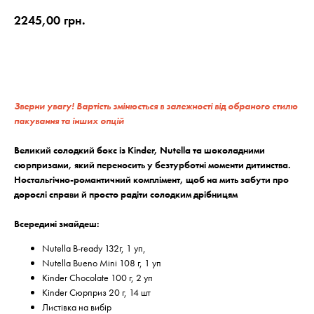
2245,00
грн.
В кошик
Зверни увагу! Вартість змінюється в залежності від обраного стилю
пакування та інших опцій
Великий солодкий бокс із Kinder, Nutella та шоколадними
сюрпризами, який переносить у безтурботні моменти дитинства.
Ностальгічно-романтичний комплімент, щоб на мить забути про
дорослі справи й просто радіти солодким дрібницям
Всередині знайдеш:
Nutella B-ready 132г, 1 уп,
Nutella Bueno Mini 108 г, 1 уп
Kinder Chocolate 100 г, 2 уп
Kinder Сюрприз 20 г, 14 шт
Листівка на вибір