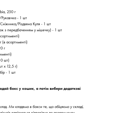
ia, 250 г
/Рукавчка - 1 шт
Сніжинка/Різдвяна Куля - 1 шт
к з передбаченням у мішечку) - 1 шт
асортименті)
 (в асортименті)
0 г
именті)
10 шт)
т х 12,5 г)
бір - 1 шт
дай бокс у кошик, а потім вибери додаткові
ад. Ми кладемо в бокси те, що обіцяємо у складі,
едієнтів варіюються відповідно до асортименту.