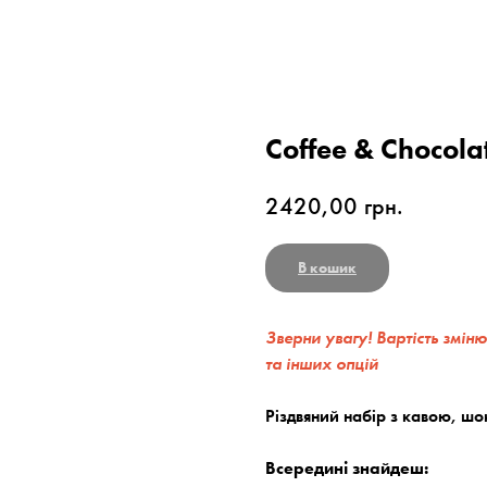
Coffee & Chocola
2420,00
грн.
В кошик
Зверни увагу! Вартість зміню
та інших опцій
Різдвяний набір з кавою, ш
Всередині знайдеш: