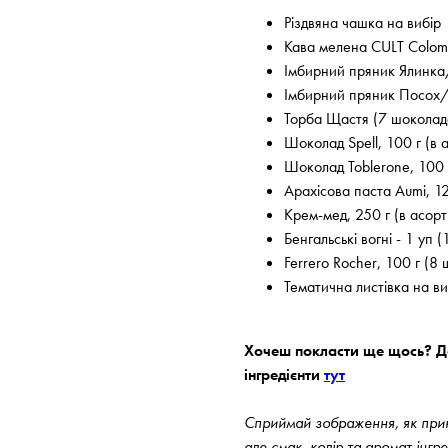
Різдвяна чашка на вибір
Кава мелена CULT Colomb
Імбирний пряник Ялинка
Імбирний пряник Посох/
Торба Щастя (7 шоколадо
Шоколад Spell, 100 г (в 
Шоколад Toblerone, 100 г
Арахісова паста Aumi, 12
Крем-мед, 250 г (в асорт
Бенгальські вогні - 1 уп (
Ferrero Rocher, 100 г (8 ш
Тематична листівка на ви
Хочеш покласти ще щось? До
інгредієнти
тут
Сприймай зображення, як прикл
але смак, колір та аромат інгр