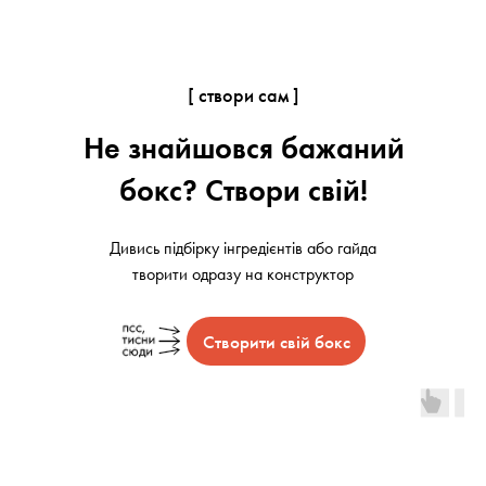
[ створи сам ]
Не знайшовся бажаний
бокс? Створи свій!
Оплачені до 16:00 замовлення відправляємо
день у день. Доступний самовивіз 8 березня
Дивись підбірку інгредієнтів або гайда
творити одразу на конструктор
Створити свій бокс