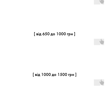
[ від 650 до 1000 грн ]
Оплачені до 16:00 замовлення відправляємо
день у день. Доступний самовивіз 8 березня
[ від 1000 до 1500 грн ]