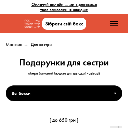
Оплачуй онлайн — ми відправимо
твоє замовлення швидше
Зібрати свій бокс
Магазин
Для сестри
→
Можливий самовивіз
Подарунки для сестри
Тимчасово не працюємо
обери бажаний бюджет для швидкої навігації
50% з благ
Створи свій бокс
1'100'000 г
Відправки з 9 січня
20% прибутку на підтримку ЗСУ
[ до 650 грн ]
При оплаті онлайн до 17:00
доступна відправка сьогодні